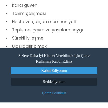
• Kalıcı güven
• Takım çalışması
• Hasta ve çalışan memnuniyeti
• Topluma, çevre ve yasalara saygı
• Sürekli iyileşme
• Ulaşılabilir olmak
Sizlere Daha İyi Hizmet Verebilmek İçin Çerez
Kullanımı Kabul Ediniz
Live Support
Kabul Ediyorum
Private Egeumut Hospital
Yıldırım Mh. Gar Sk. No: 38 Turgutlu/MANİSA
Reddediyorum
Phone:
(0236) 312 01 01
Çerez Politikası
Fax:
(0236) 313 50 80
E-Mail
egeumut@egeumut.com.tr