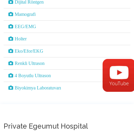
Dijital Röntgen
Mamografi
EEG/EMG
Holter
Eko/Efor/EKG
Renkli Ultrason
4 Boyutlu Ultrason
Biyokimya Laboratuvarı
Private Egeumut Hospital