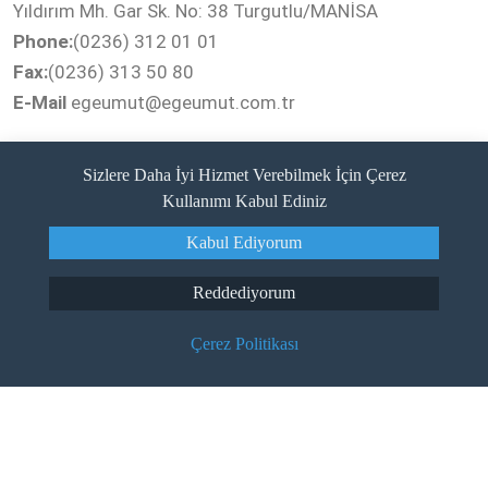
Yıldırım Mh. Gar Sk. No: 38 Turgutlu/MANİSA
Phone:
(0236) 312 01 01
Fax:
(0236) 313 50 80
E-Mail
egeumut@egeumut.com.tr
Sizlere Daha İyi Hizmet Verebilmek İçin Çerez
Home
Kullanımı Kabul Ediniz
Live Support
About Us
Kabul Ediyorum
Our Medical Units
Reddediyorum
Our Doctors
Çerez Politikası
online appointment
E-Results
E-PACS