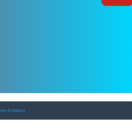
Live Support
rez Politikası
nka Bilgilerimiz
bank