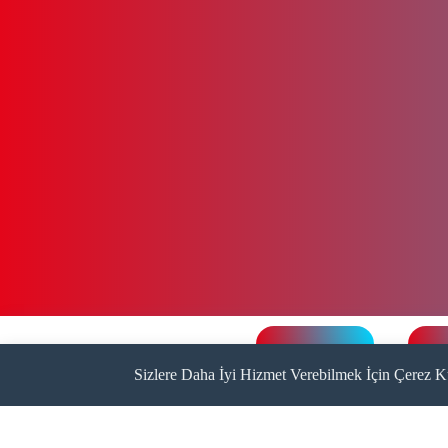
Önceki Video
Son
Sizlere Daha İyi Hizmet Verebilmek İçin Çerez K
Özel Egeumut
Ana
Hastanesi
Hak