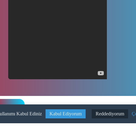
raki Video
ullanımı Kabul Ediniz
Kabul Ediyorum
Reddediyorum
Çe
Ba
sayfa
Online Randevu
İş
kımızda
E-Sonuç